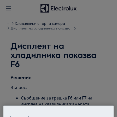
Хладилници с горна камера
Дисплеят на хладилника показва F6
Дисплеят на
хладилника показва
F6
Решение
Въпрос:
Съобщение за грешка F6 или F7 на
дисплея на хладилника/камерата
Приложимо към: