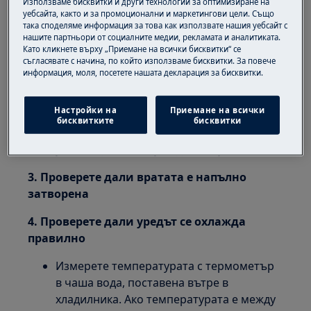
Използваме бисквитки и други технологии за оптимизиране на
уебсайта, както и за промоционални и маркетингови цели. Също
Хладилник
така споделяме информация за това как използвате нашия уебсайт с
Хладилник с камера
нашите партньори от социалните медии, рекламата и аналитиката.
Като кликнете върху „Приемане на всички бисквитки“ се
Решение:
съгласявате с начина, по който използваме бисквитки. За повече
информация, моля, посетете нашата декларация за бисквитки.
1. Проверете дали електрическото
захранване на уреда не е прекъснато
Настройки на
Приемане на всички
бисквитките
бисквитки
2. Избягвайте да оставяте вратата
отворена за дълги периоди от време
3. Проверете дали вратата е напълно
затворена
4. Проверете дали уредът се охлажда
правилно
Измерете температурата с термометър
в чаша вода, поставена вътре в
хладилника. Ако температурата е между