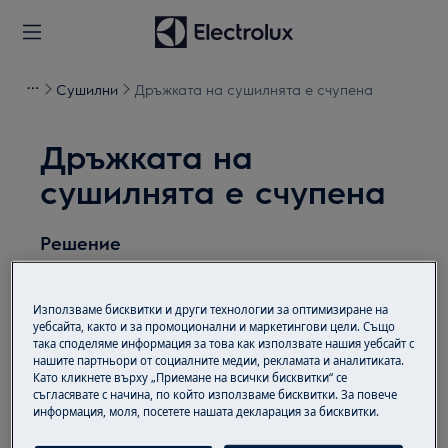
Сушилни
Дръжката на сушилнята е счупена
Дръжката на
сушилнята е счупена
Решение
Проблем:
Използваме бисквитки и други технологии за оптимизиране на
Дръжката на сушилнята е счупена.
уебсайта, както и за промоционални и маркетингови цели. Също
Вратата на сушилнята вече не може да
така споделяме информация за това как използвате нашия уебсайт с
нашите партньори от социалните медии, рекламата и аналитиката.
се отвори.
Като кликнете върху „Приемане на всички бисквитки“ се
Вратата не може да бъде затворена и не
съгласявате с начина, по който използваме бисквитки. За повече
информация, моля, посетете нашата декларация за бисквитки.
се заключва.