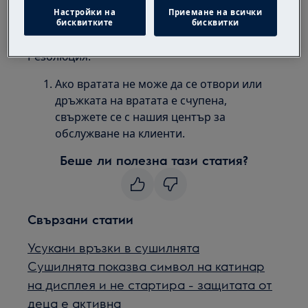
Отнася се за:
Настройки на
Приемане на всички
бисквитките
бисквитки
Сушилня с предно отваряне.
Резолюция:
Ако вратата не може да се отвори или
дръжката на вратата е счупена,
свържете се с нашия център за
обслужване на клиенти.
Беше ли полезна тази статия?
Свързани статии
Усукани връзки в сушилнята
Сушилнята показва символ на катинар
на дисплея и не стартира - защитата от
деца е активна