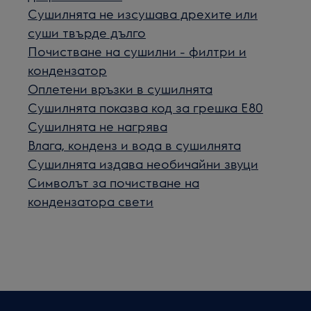
Сушилнята не изсушава дрехите или
суши твърде дълго
Почистване на сушилни - филтри и
кондензатор
Оплетени връзки в сушилнята
Сушилнята показва код за грешка Е80
Сушилнята не нагрява
Влага, конденз и вода в сушилнята
Сушилнята издава необичайни звуци
Символът за почистване на
кондензатора свети