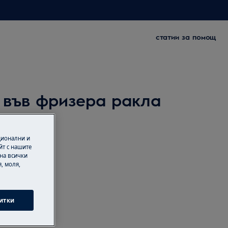
статии за помощ
 във фризера ракла
ционални и
йт с нашите
 на всички
, моля,
итки