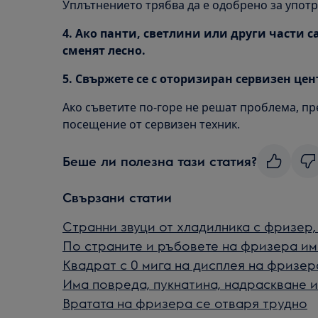
Уплътнението трябва да е одобрено за употре
4. Ако панти, светлини или други части с
сменят лесно.
5. Свържете се с оторизиран сервизен цен
Ако съветите по-горе не решат проблема, п
посещение от сервизен техник.
Беше ли полезна тази статия?
Свързани статии
Странни звуци от хладилника с фризер,
По страните и ръбовете на фризера им
Квадрат с 0 мига на дисплея на фризер
Има повреда, пукнатина, надраскване 
Вратата на фризера се отваря трудно