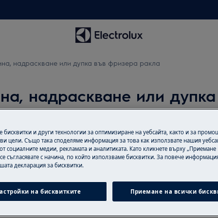
ина, надраскване или дупка във фризера ракла
на, надраскване или дупка
 бисквитки и други технологии за оптимизиране на уебсайта, както и за промо
ви цели. Също така споделяме информация за това как използвате нашия уебса
от социалните медии, рекламата и аналитиката. Като кликнете върху „Приемане
 се съгласявате с начина, по който използваме бисквитки. За повече информация
ашата декларация за бисквитки.
мера/охладителят за вино е
астройки на бисквитките
Приемане на всички бискв