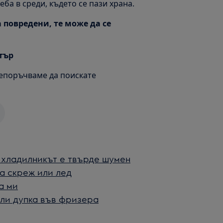
ба в среди, където се пази храна.
а повредени, те може да се
тър
репоръчваме да поискате
 хладилникът е твърде шумен
а скреж или лед
а ми
или дупка във фризера