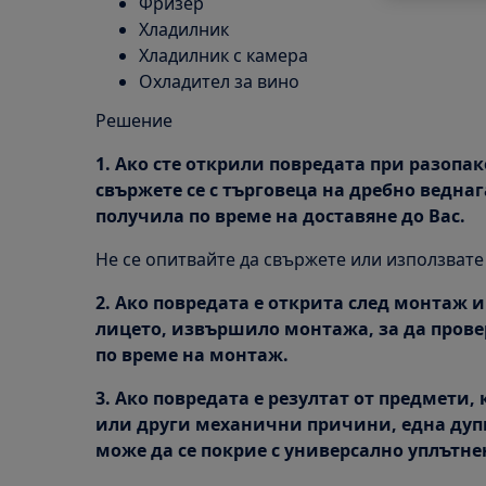
Фризер
Хладилник
Хладилник с камера
Охладител за вино
Решение
1. Ако сте открили повредата при разопак
свържете се с търговеца на дребно веднага
получила по време на доставяне до Вас.
Не се опитвайте да свържете или използвате
2. Ако повредата е открита след монтаж и
лицето, извършило монтажа, за да провер
по време на монтаж.
3. Ако повредата е резултат от предмети,
или други механични причини, една дуп
може да се покрие с универсално уплътне