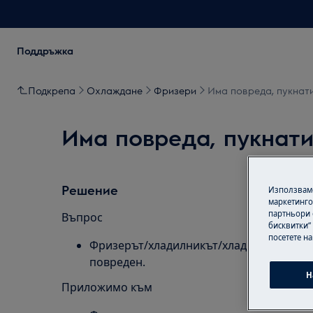
Поддръжка
Подкрепа
Охлаждане
Фризери
Има повреда, пукнат
Има повреда, пукнати
Решение
Използваме
маркетинго
партньори 
Въпрос
бисквитки“
посетете н
Фризерът/хладилникът/хладилникът с ка
повреден.
Н
Приложимо към