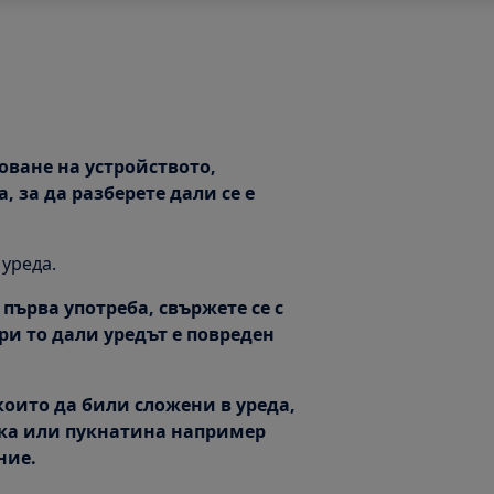
оване на устройството,
, за да разберете дали се е
 уреда.
 първа употреба, свържете се с
и то дали уредът е повреден
 които да били сложени в уреда,
ка или пукнатина например
ние.