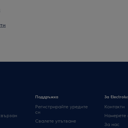
а
ти
Поддръжка
За Electrolu
Регистрирайте уредите
Контакти
си
свързан
Намерете 
Свалете упътване
За нас