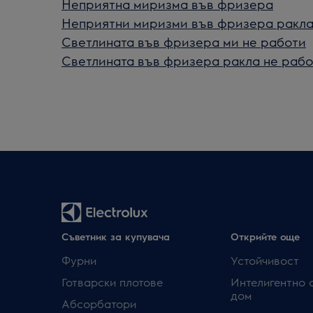
Неприятна миризма във фризера
Неприятни миризми във фризера ракл
Светлината във фризера ми не работи
Светлината във фризера ракла не рабо
Съветник за купувача
Открийте още
Фурни
Устойчивост
Готварски плотове
Интелигентно 
дом
Абсорбатори