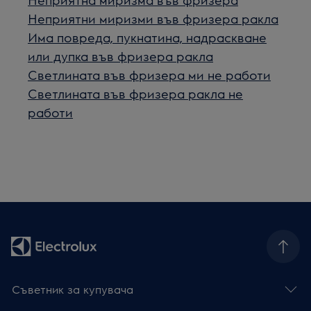
Неприятни миризми във фризера ракла
Има повреда, пукнатина, надраскване
или дупка във фризера ракла
Светлината във фризера ми не работи
Светлината във фризера ракла не
работи
Съветник за купувача