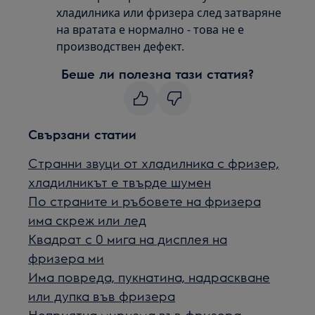
хладилника или фризера след затваряне
на вратата е нормално - това не е
производствен дефект.
Беше ли полезна тази статия?
Свързани статии
Странни звуци от хладилника с фризер,
хладилникът е твърде шумен
По страните и ръбовете на фризера
има скреж или лед
Квадрат с 0 мига на дисплея на
фризера ми
Има повреда, пукнатина, надраскване
или дупка във фризера
Неприятна миризма във фризера