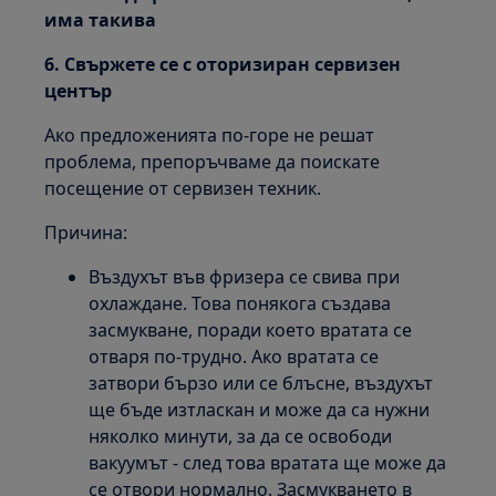
има такива
6. Свържете се с оторизиран сервизен
център
Ако предложенията по-горе не решат
проблема, препоръчваме да поискате
посещение от сервизен техник.
Причина:
Въздухът във фризера се свива при
охлаждане. Това понякога създава
засмукване, поради което вратата се
отваря по-трудно. Ако вратата се
затвори бързо или се блъсне, въздухът
ще бъде изтласкан и може да са нужни
няколко минути, за да се освободи
вакуумът - след това вратата ще може да
се отвори нормално. Засмукването в