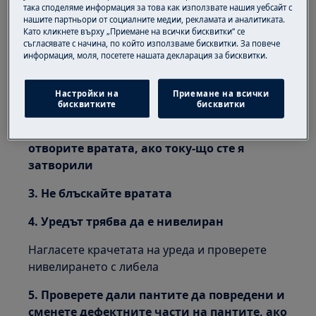
така споделяме информация за това как използвате нашия уебсайт с
нашите партньори от социалните медии, рекламата и аналитиката.
Решение:
Като кликнете върху „Приемане на всички бисквитки“ се
съгласявате с начина, по който използваме бисквитки. За повече
1. Натиснете с пръст един от ъглите на
информация, моля, посетете нашата декларация за бисквитки.
уплътнението на вратата, за да
освободете част от вакуума - така вратата
Настройки на
Приемане на всички
ще се отвори по-лесно след затваряне.
бисквитките
бисквитки
2. Изчакайте около минута, преди да
отворите вратата, ако току-що сте я
затворили
3. Не блъскайте вратата
4. Уредът трябва да е нивелиран
Нагласете крачетата на уреда и проверете
нивелирането с либела
5. Проверете дали пантите да повредени и
сменете дефектните части на пантите, ако