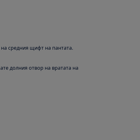
 на средния щифт на пантата.
ате долния отвор на вратата на