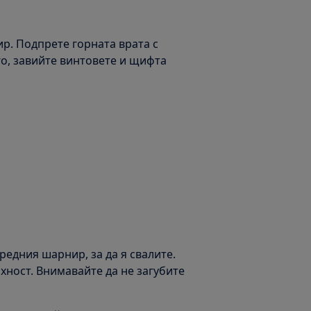
ир. Подпрете горната врата с
о, завийте винтовете и щифта
редния шарнир, за да я свалите.
хност. Внимавайте да не загубите