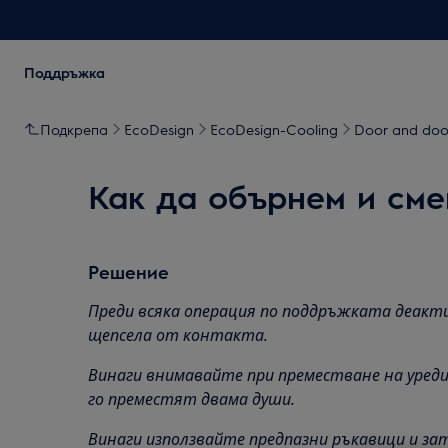
Поддръжка
Подкрепа
EcoDesign
EcoDesign-Cooling
Door and door
Как да обърнем и сме
Решение
Преди всяка операция по поддръжката деакт
щепсела от
контакта.
Винаги внимавайте при преместване на уреди,
го преместят двама души.
Винаги използвайте предпазни ръкавици и зат