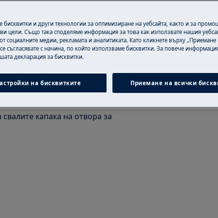
 или непрофесионалният ремонт
 бисквитки и други технологии за оптимизиране на уебсайта, както и за промо
ако не бъдат направени правилно
ви цели. Също така споделяме информация за това как използвате нашия уебса
от социалните медии, рекламата и аналитиката. Като кликнете върху „Приемане
 се съгласявате с начина, по който използваме бисквитки. За повече информация
ашата декларация за бисквитки.
астройки на бисквитките
Приемане на всички бискв
нето на вратите. Затворете
а свалите капака на отвора за