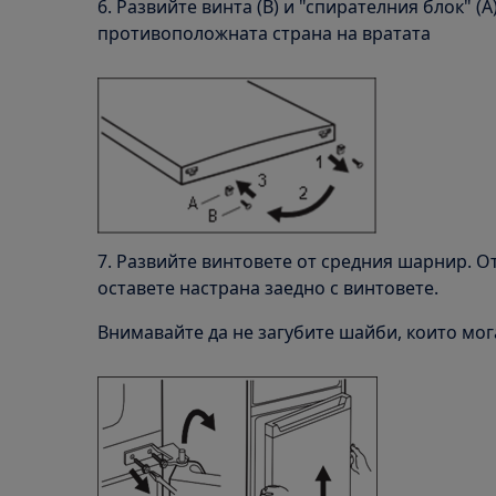
6. Развийте винта (B) и "спирателния блок" (A
противоположната страна на вратата
7. Развийте винтовете от средния шарнир. О
оставете настрана заедно с винтовете.
Внимавайте да не загубите шайби, които мога