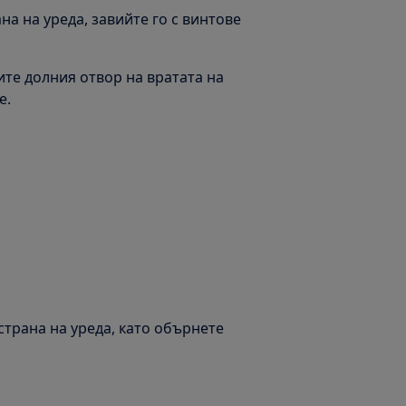
на на уреда, завийте го с винтове
ите долния отвор на вратата на
е.
страна на уреда, като обърнете