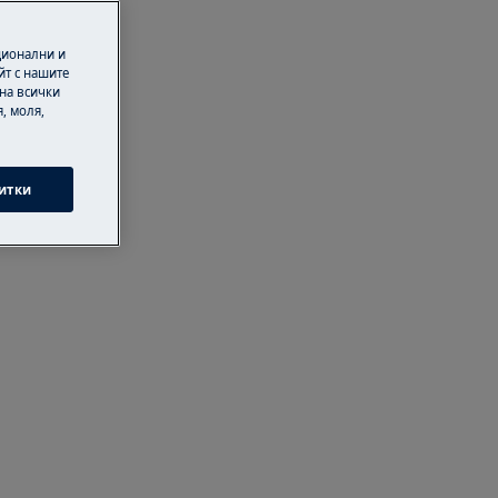
ционални и
йт с нашите
 на всички
, моля,
итки