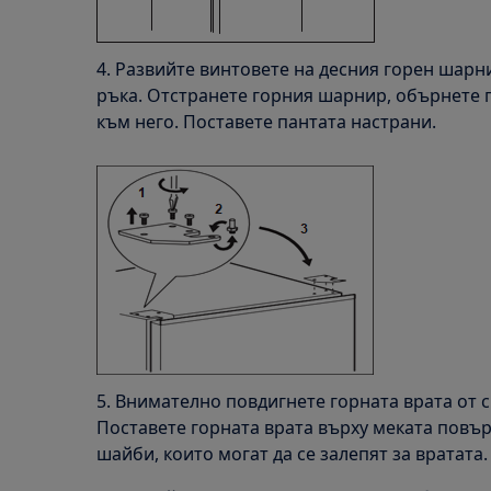
4. Развийте винтовете на десния горен шарн
ръка. Отстранете горния шарнир, обърнете г
към него. Поставете пантата настрани.
5. Внимателно повдигнете горната врата от с
Поставете горната врата върху меката повър
шайби, които могат да се залепят за вратата.