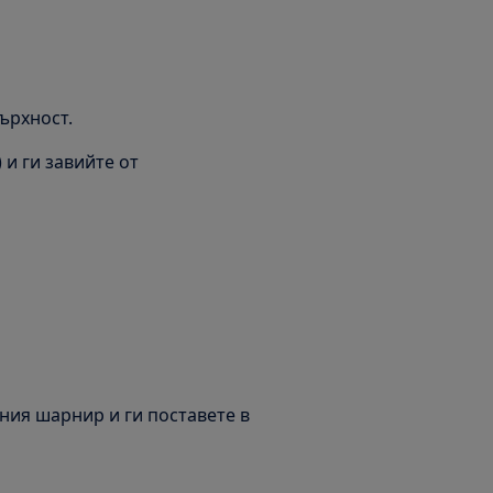
ърхност.
) и ги завийте от
дния шарнир и ги поставете в