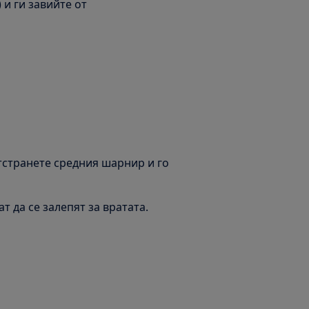
) и ги завийте от
тстранете средния шарнир и го
т да се залепят за вратата.