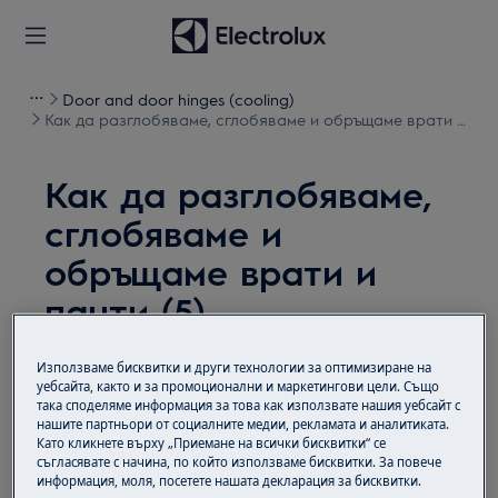
Door and door hinges (cooling)
Как да разглобяваме, сглобяваме и обръщаме врати и
панти (5)
Как да разглобяваме,
сглобяваме и
обръщаме врати и
панти (5)
Решение
Използваме бисквитки и други технологии за оптимизиране на
уебсайта, както и за промоционални и маркетингови цели. Също
така споделяме информация за това как използвате нашия уебсайт с
Преди всяка операция по поддръжката
нашите партньори от социалните медии, рекламата и аналитиката.
деактивирайте уреда и изключете щепсела от
Като кликнете върху „Приемане на всички бисквитки“ се
контакта.
съгласявате с начина, по който използваме бисквитки. За повече
информация, моля, посетете нашата декларация за бисквитки.