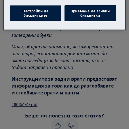
Винаги внимавайте при преместване на уреди,
за тежки уреди е необходимо да го преместят
Настройки на
Приемане на всички
бисквитките
бисквитки
двама души.
Винаги използвайте предпазни ръкавици и
затворени обувки.
Моля, обърнете внимание, че саморемонтът
или непрофесионалният ремонт могат да
имат последици за безопасността, ако не
бъдат направени правилно
Инструкциите за задни врати предоставят
информация за това как да разглобявате
и сглобявате врати и панти
280156767.pdf
Беше ли полезна тази статия?