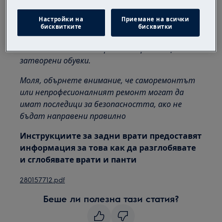
Винаги внимавайте при преместване на уреди,
за тежки уреди е необходимо да го преместят
Настройки на
Приемане на всички
бисквитките
бисквитки
двама души.
Винаги използвайте предпазни ръкавици и
затворени обувки.
Моля, обърнете внимание, че саморемонтът
или непрофесионалният ремонт могат да
имат последици за безопасността, ако не
бъдат направени правилно
Инструкциите за задни врати предоставят
информация за това как да разглобявате
и сглобявате врати и панти
280157712.pdf
Беше ли полезна тази статия?