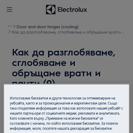
Door and door hinges (cooling)
Как да разглобяваме, сглобяваме и обръщаме врати и
панти (9)
Как да разглобяваме,
сглобяваме и
обръщаме врати и
панти (9)
Решение
Използваме бисквитки и други технологии за оптимизиране на
уебсайта, както и за промоционални и маркетингови цели. Също
така споделяме информация за това как използвате нашия уебсайт с
Преди всяка операция по поддръжката
нашите партньори от социалните медии, рекламата и аналитиката.
деактивирайте уреда и изключете щепсела от
Като кликнете върху „Приемане на всички бисквитки“ се
контакта.
съгласявате с начина, по който използваме бисквитки. За повече
информация, моля, посетете нашата декларация за бисквитки.