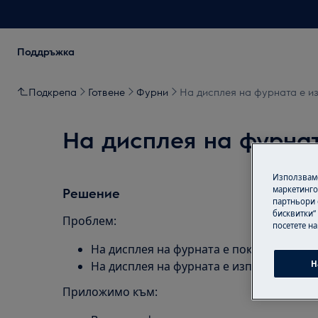
Поддръжка
Подкрепа
Готвене
Фурни
На дисплея на фурната е из
На дисплея на фурнат
Използваме
маркетинго
Решение
партньори 
бисквитки“
Проблем:
посетете н
На дисплея на фурната е показан код за
На дисплея на фурната е изписан код F90
Н
Приложимо към: