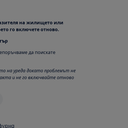
пазителя на жилището или
ето го включете отново.
тър
репоръчваме да поискате
то на уреда докато проблемът не
такта и не го включвайте отново
фурна