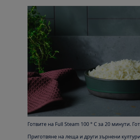
Готвите на Full Steam 100 ° C за 20 минути. Го
Приготвяне на леща и други зърнени култур