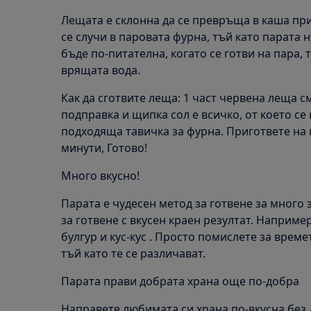
Лещата е склонна да се превръща в каша при
се случи в паровата фурна, тъй като парата 
бъде по-питателна, когато се готви на пара, 
врящата вода.
Как да сготвите леща: 1 част червена леща с
подправка и щипка сол е всичко, от което се
подходяща тавичка за фурна. Пригответе на п
минути, Готово!
Много вкусно!
Парата е чудесен метод за готвене за много 
за готвене с вкусен краен резултат. Наприме
булгур и кус-кус . Просто помислете за времет
тъй като те се различават.
Парата прави добрата храна още по-добра
Направете любимата си храна по-вкусна без