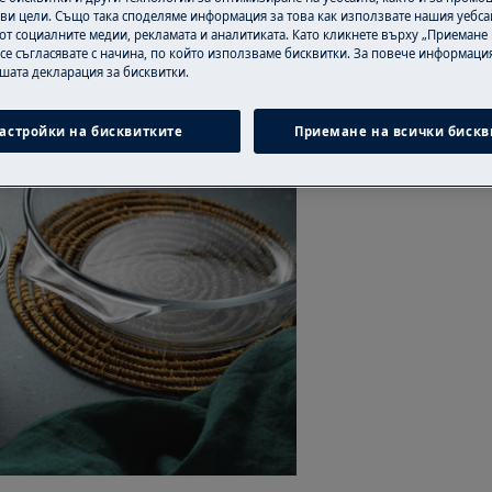
тно всеки път. Всяко зърно ще
ви цели. Също така споделяме информация за това как използвате нашия уебса
от социалните медии, рекламата и аналитиката. Като кликнете върху „Приемане
а пухкав резултат.
 се съгласявате с начина, по който използваме бисквитки. За повече информация
ашата декларация за бисквитки.
астройки на бисквитките
Приемане на всички бискв