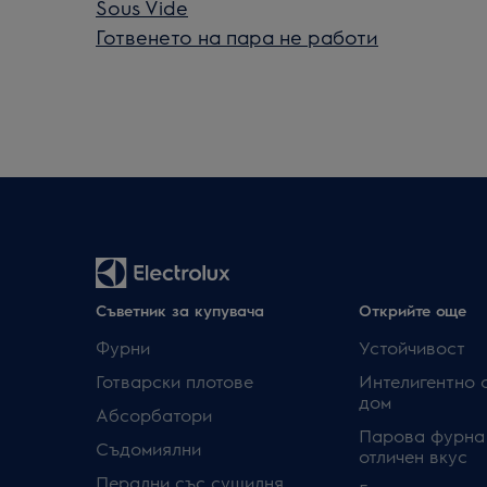
Sous Vide
Готвенето на пара не работи
Съветник за купувача
Открийте още
Фурни
Устойчивост
Готварски плотове
Интелигентно 
дом
Абсорбатори
Парова фурна
Съдомиялни
отличен вкус
Перални със сушилня