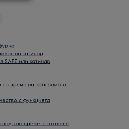
фурна
имвол на катинар
л SAFE или катинар
а по време на програмата
ачество с функцията
 вода по време на готвене