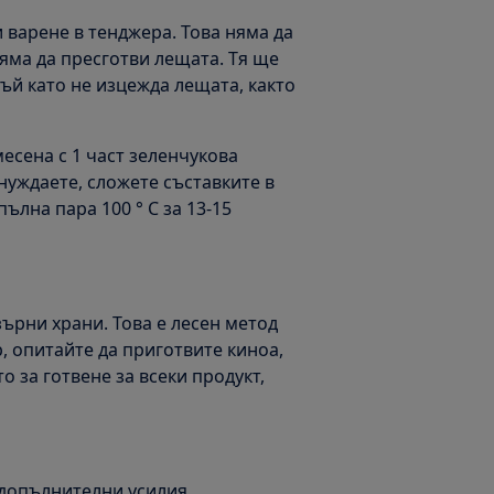
 варене в тенджера. Това няма да
няма да пресготви лещата. Тя ще
тъй като не изцежда лещата, както
месена с 1 част зеленчукова
 нуждаете, сложете съставките в
ълна пара 100 ° C за 13-15
зърни храни. Това е лесен метод
р, опитайте да приготвите киноа,
о за готвене за всеки продукт,
 допълнителни усилия.