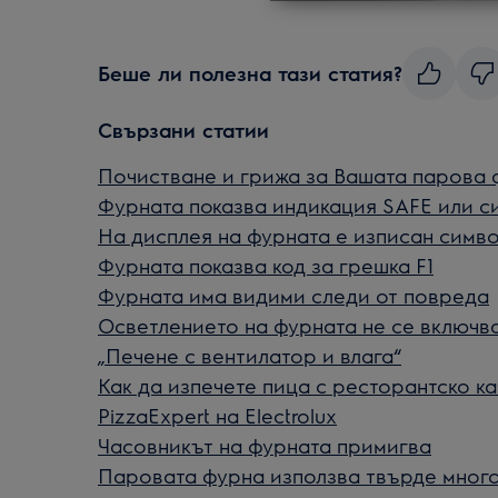
Беше ли полезна тази статия?
Свързани статии
Почистване и грижа за Вашата парова 
Фурната показва индикация SAFE или с
На дисплея на фурната е изписан симво
Фурната показва код за грешка F1
Фурната има видими следи от повреда
Осветлението на фурната не се включв
„Печене с вентилатор и влага“
Как да изпечете пица с ресторантско к
PizzaExpert на Electrolux
Часовникът на фурната примигва
Паровата фурна използва твърде много