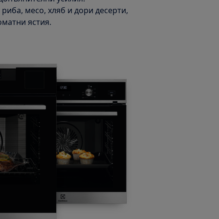
 риба, месо, хляб и дори десерти,
оматни ястия.