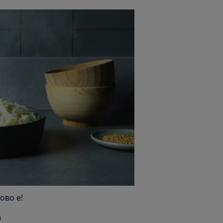
тово е!
и