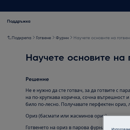
Поддръжка
Подкрепа
Готвене
Фурни
Научете основите на готвен
Научете основите на 
Решение
Не е нужно да сте готвач, за да готвите с пар
на по-хрупкава коричка, сочна вътрешност и
било по-лесно. Получавате перфектен ориз, 
Ориз (басмати или жасминов ориз)
Готвенето на ориз в парова фурна не е прост
Използваме