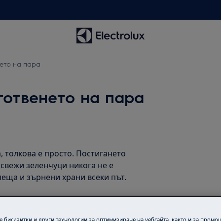
ето на пара
готвенето на пара
а, толкова е просто. Постигането
 свежи зеленчуци никога не е
леща и зърнени храни всеки път.
о лесно, ще постигнете и по-
 бисквитки и други технологии за оптимизиране на уебсайта, както и за промо