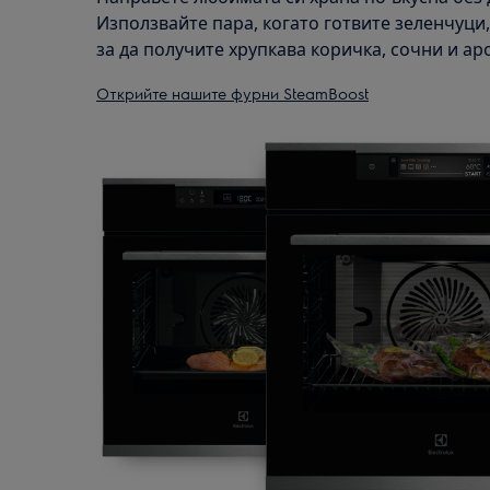
Използвайте пара, когато готвите зеленчуци,
за да получите хрупкава коричка, сочни и ар
Открийте нашите фурни SteamBoost