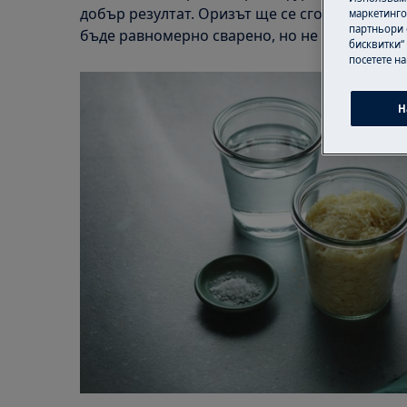
добър резултат. Оризът ще се сготви перфек
маркетинго
партньори 
бъде равномерно сварено, но не преварено, з
бисквитки“
посетете н
Н