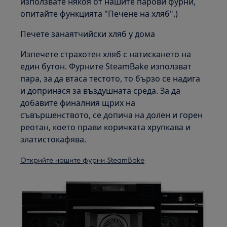
използвате някоя от нашите парови фурни,
опитайте функцията "Печене на хляб".)
Печете занаятчийски хляб у дома
Изпечете страхотен хляб с натискането на
един бутон. Фурните SteamBake използват
пара, за да втаса тестото, то бързо се надига
и допринася за въздушната среда. За да
добавите финалния щрих на
съвършенството, се допича на долен и горен
реотан, което прави коричката хрупкава и
златистокафява.
Открийте нашите фурни SteamBake