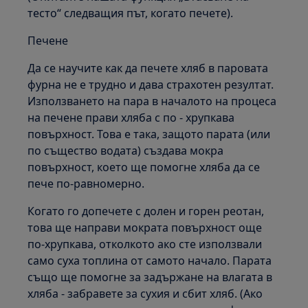
тесто“ следващия път, когато печете).
Печене
Да се научите как да печете хляб в паровата
фурна не е трудно и дава страхотен резултат.
Използването на пара в началото на процеса
на печене прави хляба с по - хрупкава
повърхност. Това е така, защото парата (или
по същество водата) създава мокра
повърхност, което ще помогне хляба да се
пече по-равномерно.
Когато го допечете с долен и горен реотан,
това ще направи мократа повърхност още
по-хрупкава, отколкото ако сте използвали
само суха топлина от самото начало. Парата
също ще помогне за задържане на влагата в
хляба - забравете за сухия и сбит хляб. (Ако