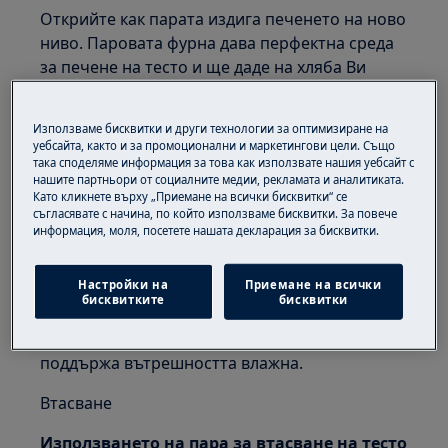
Открийте как парата издига печенето на ново
ниво. Паровата фурна дава перфектна среда
за печене на тесто и ще даде на хляба Ви
хрупкава коричка и пухкава вътрешност.
Издигнете печенето на ново ниво
Използваме бисквитки и други технологии за оптимизиране на
уебсайта, както и за промоционални и маркетингови цели. Също
така споделяме информация за това как използвате нашия уебсайт с
Паровата фурна отваря изцяло нов свят на
нашите партньори от социалните медии, рекламата и аналитиката.
ароматен, ефирен хляб с хрупкава златисто-
Като кликнете върху „Приемане на всички бисквитки“ се
съгласявате с начина, по който използваме бисквитки. За повече
кафява коричка. Преживяването започва,
информация, моля, посетете нашата декларация за бисквитки.
когато парата създаде равномерна
температура, идеална за бухване на тестото.
Настройки на
Приемане на всички
Когато печете, парата създава хрупкава
бисквитките
бисквитки
коричка, тъй като образува мокра
повърхност върху хляба, а също така
поддържа вътрешността влажна.
Втасване
Използването на пара за втасване на тесто