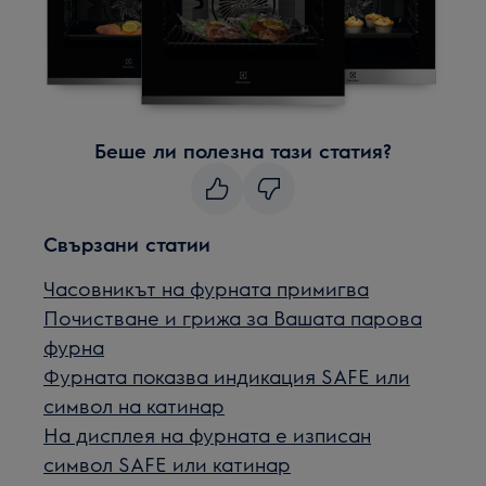
Беше ли полезна тази статия?
Свързани статии
Часовникът на фурната примигва
Почистване и грижа за Вашата парова
фурна
Фурната показва индикация SAFE или
символ на катинар
На дисплея на фурната е изписан
символ SAFE или катинар