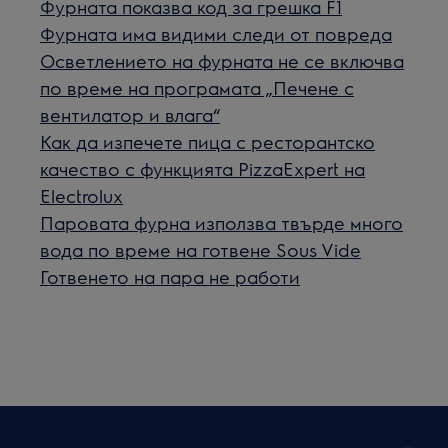
Фурната показва код за грешка F1
Фурната има видими следи от повреда
Осветлението на фурната не се включва
по време на програмата „Печене с
вентилатор и влага“
Как да изпечете пица с ресторантско
качество с функцията PizzaExpert на
Electrolux
Паровата фурна използва твърде много
вода по време на готвене Sous Vide
Готвенето на пара не работи