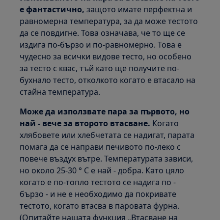
е фантастично,
защото имате перфектна и
равномерна температура, за да може тестото
да се повдигне. Това означава, че то ще се
издига по-бързо и по-равномерно. Това е
чудесно за всички видове тесто, но особено
за тесто с квас, тъй като ще получите по-
бухнало тесто, отколкото когато е втасало на
стайна температура.
Може да използвате пара за първото, но
най - вече за второто втасване.
Когато
хлябовете или хлебчетата се надигат, парата
помага да се направи печивото по-леко с
повече въздух вътре. Температурата зависи,
но около 25-30 ° C е най - добра. Като цяло
когато е по-топло тестото се надига по -
бързо - и не е необходимо да покривате
тестото, когато втасва в паровата фурна.
(Опитайте нашата функция „Втасване на