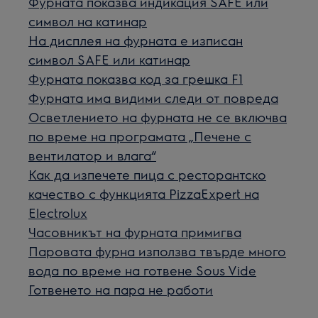
Фурната показва индикация SAFE или
символ на катинар
На дисплея на фурната е изписан
символ SAFE или катинар
Фурната показва код за грешка F1
Фурната има видими следи от повреда
Осветлението на фурната не се включва
по време на програмата „Печене с
вентилатор и влага“
Как да изпечете пица с ресторантско
качество с функцията PizzaExpert на
Electrolux
Часовникът на фурната примигва
Паровата фурна използва твърде много
вода по време на готвене Sous Vide
Готвенето на пара не работи