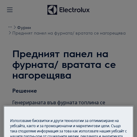
Фурни
Предният панел на фурната/ вратата се нагорещява
Предният панел на
фурната/ вратата се
нагорещява
Решение
Генерираната във фурната топлина се
разпространява по всички части на уреда,
което включва частите, които обичайно се
Използваме бисквитки и други технологии за оптимизиране на
докосват при ежедневна употреба. Това е
уебсайта, както и за промоционални и маркетингови цели. Също
естествен процес. Температурата се усеща
така споделяме информация за това как използвате нашия уебсайт с
нашите партньори от социалните медии, рекламата и аналитиката.