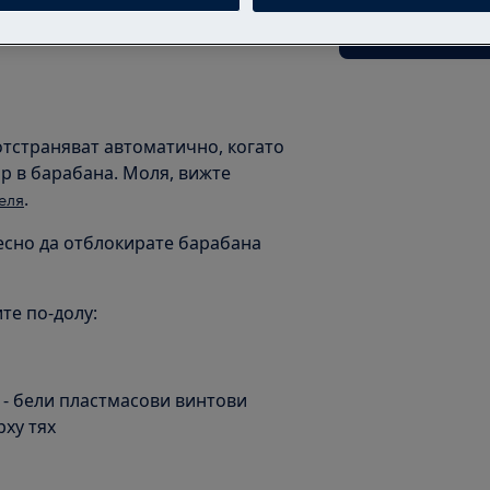
Свалете упътв
отстраняват автоматично, когато
ар в барабана. Моля, вижте
.
еля
есно да отблокирате барабана
те по-долу:
 - бели пластмасови винтови
рху тях