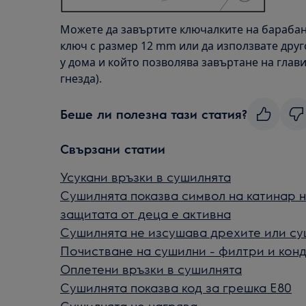
Можете да завъртите ключалките на бараба
ключ с размер 12 mm или да използвате друг
у дома и който позволява завъртане на глав
гнезда).
Беше ли полезна тази статия?
Свързани статии
Усукани връзки в сушилнята
Сушилнята показва символ на катинар н
защитата от деца е активна
Сушилнята не изсушава дрехите или су
Почистване на сушилни - филтри и кон
Оплетени връзки в сушилнята
Сушилнята показва код за грешка Е80
Сушилнята не нагрява