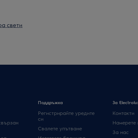
ра свети
Поддръжка
За Electrolu
Регистрирайте уредите
Контакти
си
свързан
Намерете 
Свалете упътване
За нас
 за
Изтеглете брошура