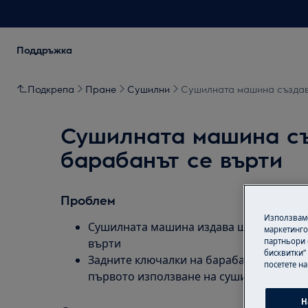
Поддръжка
Подкрепа
Пране
Сушилни
Сушилната машина създава
Сушилната машина съ
барабанът се върти
Проблем
Използваме
Сушилната машина издава шум от стърж
маркетинго
партньори 
върти
бисквитки“
Задните ключалки на барабана не са б
посетете н
първото използване на сушилнята
Н