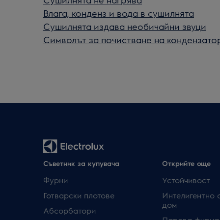
Влага, конденз и вода в сушилнята
Сушилнята издава необичайни звуци
Символът за почистване на кондензато
Съветник за купувача
Открийте още
Фурни
Устойчивост
Готварски плотове
Интелигентно 
дом
Абсорбатори
Парова фурна