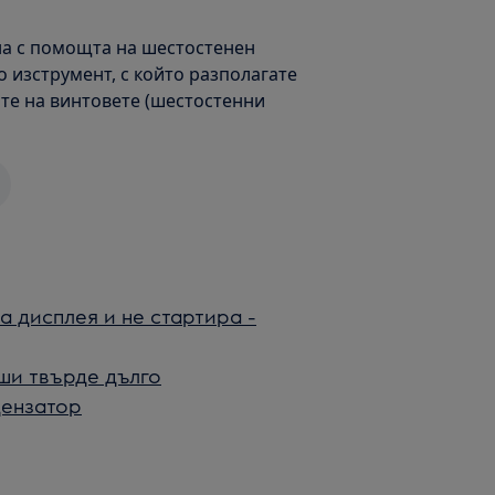
на с помощта на шестостенен
о изструмент, с който разполагате
ите на винтовете (шестостенни
а дисплея и не стартира -
ши твърде дълго
дензатор