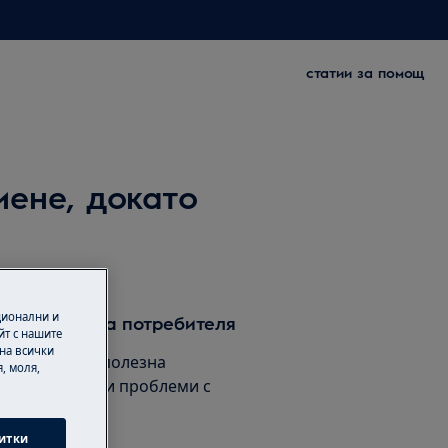
статии за помощ
ене, докато
ционални и
водството за потребителя
йт с нашите
 на всички
кции и друга полезна
, моля,
шете всякакви проблеми с
итки