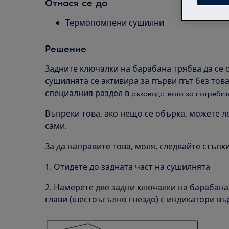
Отнася се до
Термопомпени сушилни
Решение
Задните ключалки на барабана трябва да се 
сушилнята се активира за първи път без тов
специалния раздел в
ръководството за потребит
Въпреки това, ако нещо се обърка, можете л
сами.
За да направите това, моля, следвайте стъпки
1. Отидете до задната част на сушилнята
2. Намерете две задни ключалки на барабана
глави (шестоъгълно гнездо) с индикатори въ