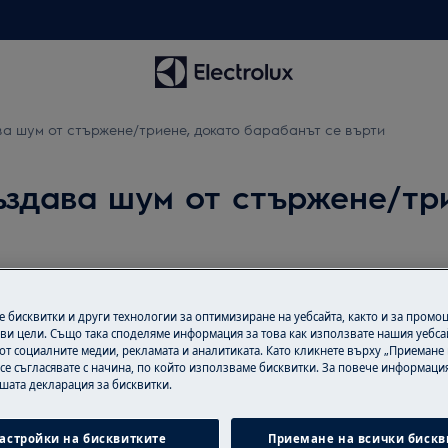
 шум от стържене/триене, докато барабанът се върти
здава шум от стържене/три
 бисквитки и други технологии за оптимизиране на уебсайта, както и за промо
Намерете Ръко
ене/триене, докато барабанът се
ви цели. Също така споделяме информация за това как използвате нашия уебса
от социалните медии, рекламата и аналитиката. Като кликнете върху „Приемане
Намерете инстру
 се съгласявате с начина, по който използваме бисквитки. За повече информация
или освободени правилно при
информация и ре
ашата декларация за бисквитки.
устройството си.
астройки на бисквитките
Приемане на всички бискв