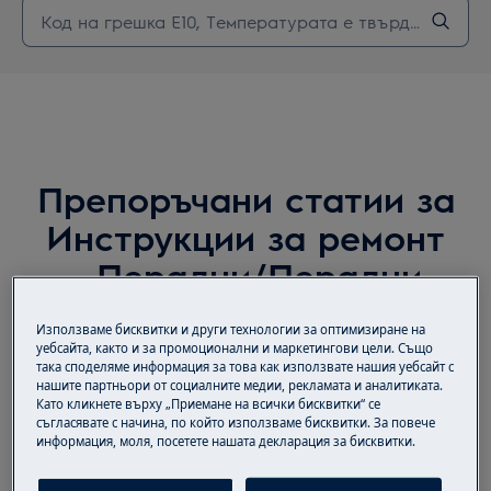
Препоръчани статии за
Инструкции за ремонт
- Перални/Перални
Сушилни
Използваме бисквитки и други технологии за оптимизиране на
уебсайта, както и за промоционални и маркетингови цели. Също
така споделяме информация за това как използвате нашия уебсайт с
нашите партньори от социалните медии, рекламата и аналитиката.
Като кликнете върху „Приемане на всички бисквитки“ се
съгласявате с начина, по който използваме бисквитки. За повече
Пералня - Как да сменим лагера
информация, моля, посетете нашата декларация за бисквитки.