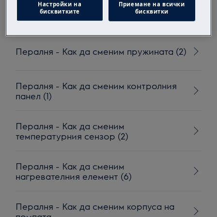
Настройки на
Приемане на всички
Пералня - Как да сменим окачващата
бисквитките
бисквитки
пружина (1)
Пералня - Как да сменим пружината (2)
Пералня - Как да сменим контролния
панел (1)
Пералня - Как да сменим
температурния сензор (2)
Пералня - Как да сменим
нагревателния елемент (6)
Пералня - Как да сменим корпуса на
помпата