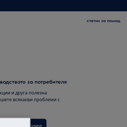
статии за помощ
водството за потребителя
кции и друга полезна
шете всякакви проблеми с
ане за Вашия уред