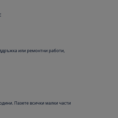
Е
оддръжка или ремонтни работи,
години. Пазете всички малки части