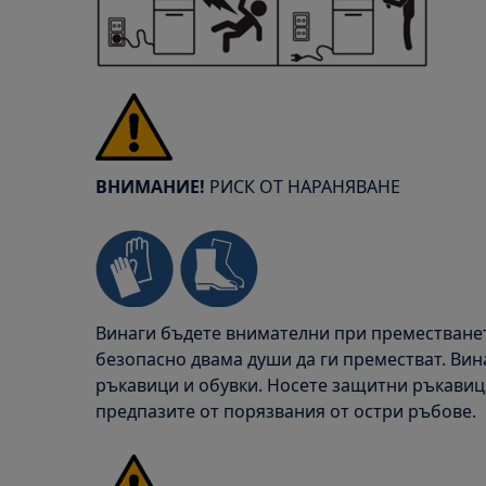
ВНИМАНИЕ!
РИСК ОТ НАРАНЯВАНЕ
Винаги бъдете внимателни при преместването
безопасно двама души да ги преместват. Ви
ръкавици и обувки. Носете защитни ръкавици
предпазите от порязвания от остри ръбове.