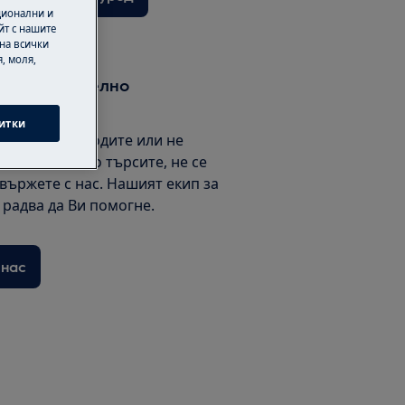
ционални и
йт с нашите
 на всички
, моля,
т допълнително
итки
ни как да подходите или не
те това, което търсите, не се
свържете с нас. Нашият екип за
радва да Ви помогне.
 нас