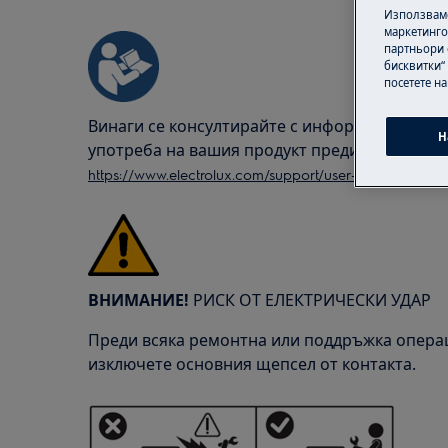
Използваме
маркетинго
партньори 
бисквитки“
посетете н
Винаги се консултирайте с информацията за 
Н
употреба на вашия продукт преди всяка рем
https://www.electrolux.com/support/user-manuals/
ВНИМАНИЕ!
РИСК ОТ ЕЛЕКТРИЧЕСКИ УДАР
Преди всяка ремонтна или поддръжка операц
изключете основния щепсел от контакта.