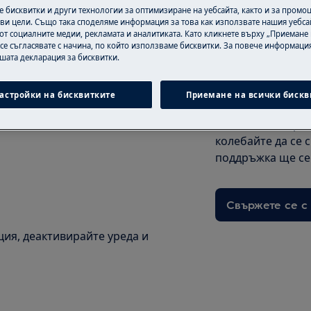
 бисквитки и други технологии за оптимизиране на уебсайта, както и за промо
ви цели. Също така споделяме информация за това как използвате нашия уебса
от социалните медии, рекламата и аналитиката. Като кликнете върху „Приемане
 се съгласявате с начина, по който използваме бисквитки. За повече информация
ашата декларация за бисквитки.
Имате нужда о
съдействие?
безопасност в ръководството за
астройки на бисквитките
Приемане на всички бискв
онтна или поддръжна дейност.
Ако не сте сигур
можете да открие
колебайте да се 
поддръжка ще се 
Свържете се с
ия, деактивирайте уреда и