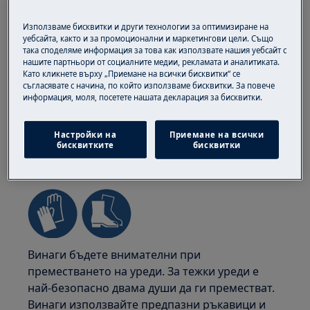
Използваме бисквитки и други технологии за оптимизиране на
уебсайта, както и за промоционални и маркетингови цели. Също
така споделяме информация за това как използвате нашия уебсайт с
нашите партньори от социалните медии, рекламата и аналитиката.
Като кликнете върху „Приемане на всички бисквитки“ се
съгласявате с начина, по който използваме бисквитки. За повече
информация, моля, посетете нашата декларация за бисквитки.
Настройки на
Приемане на всички
бисквитките
бисквитки
ВНИМАНИЕ!
РИСК ОТ НАРАНЯВАНЕ
Винаги бъдете внимателни при
преместването на уреди. За тежки уреди е
най-безопасно двама души да ги преместват.
Винаги използвайте предпазни ръкавици и