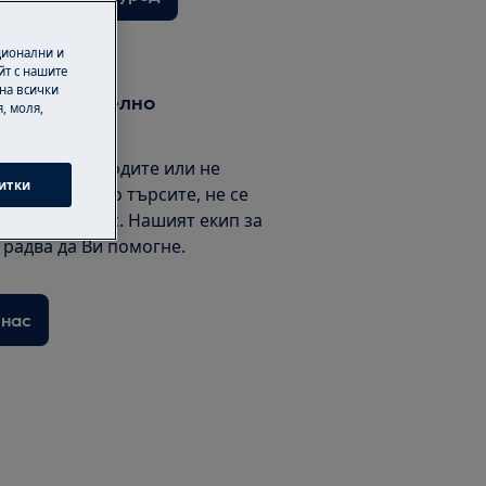
ционални и
йт с нашите
 на всички
т допълнително
, моля,
ни как да подходите или не
итки
те това, което търсите, не се
свържете с нас. Нашият екип за
радва да Ви помогне.
 нас