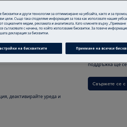
 бисквитки и други технологии за оптимизиране на уебсайта, както и за промо
ви цели. Също така споделяме информация за това как използвате нашия уебса
от социалните медии, рекламата и аналитиката. Като кликнете върху „Приемане
Имате нужда о
 се съгласявате с начина, по който използваме бисквитки. За повече информация
съдействие?
ашата декларация за бисквитки.
безопасност в ръководството за
онтна или поддръжна дейност.
Ако не сте сигур
астройки на бисквитките
Приемане на всички бискв
можете да открие
колебайте да се 
поддръжка ще се 
Свържете се с
ия, деактивирайте уреда и