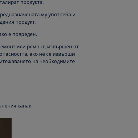
талират продукта.
 предназначената му употреба и
дения продукт.
ако е повреден.
ремонт или ремонт, извършен от
опасността, ако не се извърши
ритежаването на необходимите
манения капак