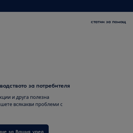
статии за помощ
водството за потребителя
кции и друга полезна
шете всякакви проблеми с
ане за Вашия уред