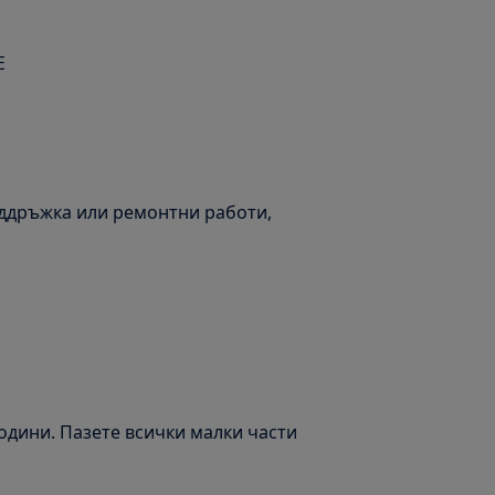
Е
оддръжка или ремонтни работи,
години. Пазете всички малки части