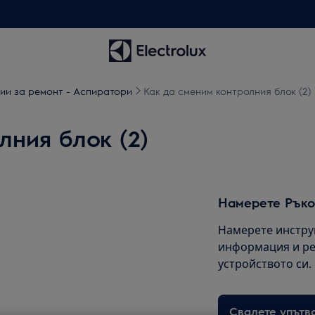
ии за ремонт - Аспиратори
Как да сменим контролния блок (2)
лния блок (2)
Намерете Ръко
Намерете инстру
информация и ре
устройството си.
Свалете упътв