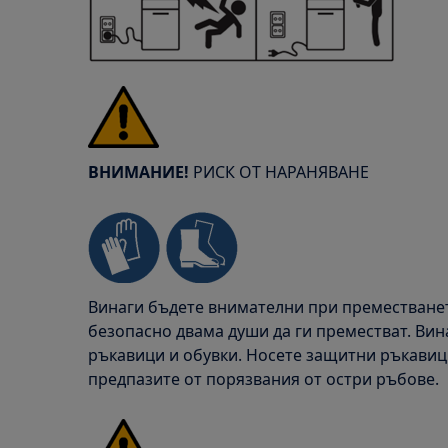
ВНИМАНИЕ!
РИСК ОТ НАРАНЯВАНЕ
Винаги бъдете внимателни при преместването
безопасно двама души да ги преместват. Ви
ръкавици и обувки. Носете защитни ръкавици
предпазите от порязвания от остри ръбове.