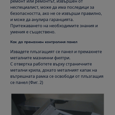
ремонт или ремонтът, извършен от
неспециалист, може да има последици за
безопасността, ако не се извърши правилно,
и може да анулира гаранцията.
Притежаването на необходимите знания и
умения е съществено.
Как да премахнем контролния панел
Извадете плъзгащият се панел и премахнете
металните мазнинни филтри.
С отвертка работете върху страничните
метални крила, докато металният капак на
вътрешната рамка се освободи от плъзгащия
се панел (Фиг. 2)