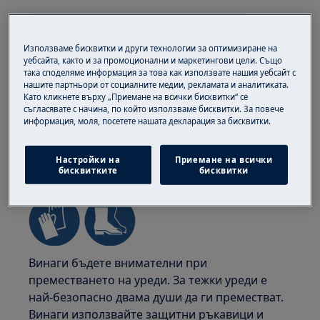
Използваме бисквитки и други технологии за оптимизиране на
уебсайта, както и за промоционални и маркетингови цели. Също
така споделяме информация за това как използвате нашия уебсайт с
нашите партньори от социалните медии, рекламата и аналитиката.
Като кликнете върху „Приемане на всички бисквитки“ се
съгласявате с начина, по който използваме бисквитки. За повече
информация, моля, посетете нашата декларация за бисквитки.
Настройки на
Приемане на всички
ВНИМАНИЕ!
РИСК ОТ НАРАНЯВАНЕ
бисквитките
бисквитки
Винаги бъдете внимателни при
преместването на уреди. За тежки уреди е
най-безопасно двама души да ги преместват.
Винаги използвайте защитни ръкавици и