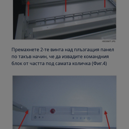
Премахнете 2-те винта над плъзгащия панел
по такъв начин, че да извадите командния
блок от частта под самата количка (Фиг.4)