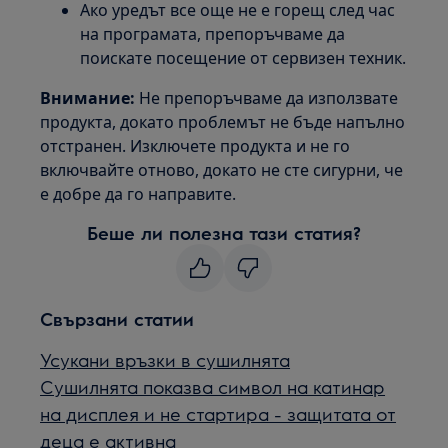
Ако уредът все още не е горещ след час
на програмата, препоръчваме да
поискате посещение от сервизен техник.
Внимание:
Не препоръчваме да използвате
продукта, докато проблемът не бъде напълно
отстранен. Изключете продукта и не го
включвайте отново, докато не сте сигурни, че
е добре да го направите.
Беше ли полезна тази статия?
Свързани статии
Усукани връзки в сушилнята
Сушилнята показва символ на катинар
на дисплея и не стартира - защитата от
деца е активна