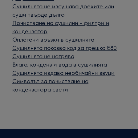
Сушилнята не изсушава дрехите или
суши твърде дълго
Почистване на сушилни - филтри и
кондензатор
Оплетени връзки в сушилнята
Сушилнята показва код за грешка Е80
Сушилнята не нагрява
Влага, конденз и вода в сушилнята
Сушилнята издава необичайни звуци
Символът за почистване на
кондензатора свети