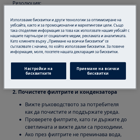
Резолюция:
1. Сушилнята изчислява необходимото
Използваме бисквитки и други технологии за оптимизиране на
време според зареждането.
уебсайта, както и за промоционални и маркетингови цели. Също
така споделяме информация за това как използвате нашия уебсайт с
Времето на дисплея се изчислява.
нашите партньори от социалните медии, рекламата и аналитиката.
Като кликнете върху „Приемане на всички бисквитки“ се
Зареждането може да е твърде голямо и
съгласявате с начина, по който използваме бисквитки. За повече
твърде мокро.
информация, моля, посетете нашата декларация за бисквитки.
Опитайте друг цикъл на въртене, който
съответства на товара и се уверете, че
Настройки на
Приемане на всички
облеклото е достатъчно сухо за
бисквитките
бисквитки
избрания цикъл на сушене.
2. Почистете филтрите и кондензатора
Вижте ръководството за потребителя
как да почистите и поддържате уреда.
Проверете филтрите, като ги държите до
светлината и вижте дали са проходими.
Ако през филтрите не преминава вода,