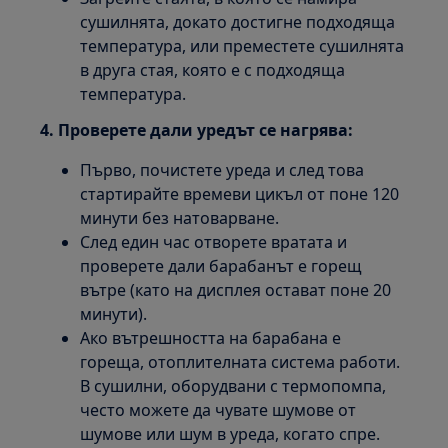
сушилнята, докато достигне подходяща
температура, или преместете сушилнята
в друга стая, която е с подходяща
температура.
4. Проверете дали уредът се нагрява:
Първо, почистете уреда и след това
стартирайте времеви цикъл от поне 120
минути без натоварване.
След един час отворете вратата и
проверете дали барабанът е горещ
вътре (като на дисплея остават поне 20
минути).
Ако вътрешността на барабана е
гореща, отоплителната система работи.
В сушилни, оборудвани с термопомпа,
често можете да чувате шумове от
шумове или шум в уреда, когато спре.