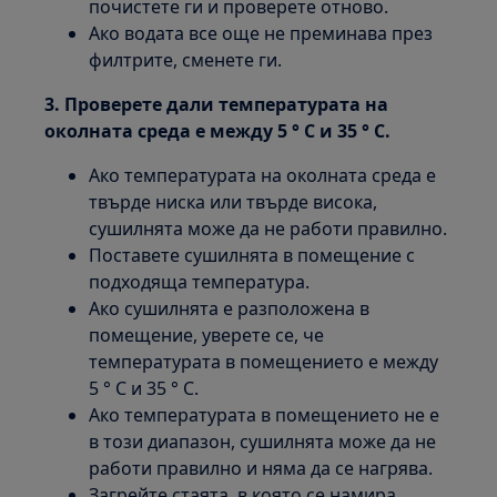
почистете ги и проверете отново.
Ако водата все още не преминава през
филтрите, сменете ги.
3. Проверете дали температурата на
околната среда е между 5 ° C и 35 ° C.
Ако температурата на околната среда е
твърде ниска или твърде висока,
сушилнята може да не работи правилно.
Поставете сушилнята в помещение с
подходяща температура.
Ако сушилнята е разположена в
помещение, уверете се, че
температурата в помещението е между
5 ° C и 35 ° C.
Ако температурата в помещението не е
в този диапазон, сушилнята може да не
работи правилно и няма да се нагрява.
Загрейте стаята, в която се намира