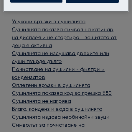
Свързани статии
Усукани връзки в сушилнята
Сушилнята показва символ на катинар
на дисплея и не стартира - защитата от
деца е активна
Сушилнята не изсушава дрехите или
суши твърде дълго
Почистване на сушилни - филтри и
кондензатор
Оплетени връзки в сушилнята
Сушилнята показва код за грешка Е80
Сушилнята не нагрява
Влага, конденз и вода в сушилнята
Сушилнята издава необичайни звуци
Символът за почистване на