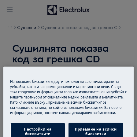
Сушилни
Сушилнята показва код за грешка СD
Сушилнята показва
код за грешка СD
Решение
Използваме бисквитки и други технологии за оптимизиране на
Ако сушилнята показва код за грешка СD, има
уебсайта, както и за промоционални и маркетингови цели. Също
така споделяме информация за това как използвате нашия уебсайт с
проблем със заключването на вратата. Ако
нашите партньори от социалните медии, рекламата и аналитиката.
вратата е затворена правилно, обърнете се
Като кликнете върху „Приемане на всички бисквитки“ се
към оторизиран сервизен център.
съгласявате с начина, по който използваме бисквитки. За повече
информация, моля, посетете нашата декларация за бисквитки.
Беше ли полезна тази статия?
Настройки на
Приемане на всички
бисквитките
бисквитки