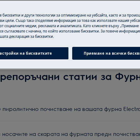
Търсене сред нашите помощни статии
 бисквитки и други технологии за оптимизиране на уебсайта, както и за промо
ви цели. Също така споделяме информация за това как използвате нашия уебса
от социалните медии, рекламата и аналитиката. Като кликнете върху „Приемане
 се съгласявате с начина, по който използваме бисквитки. За повече информация
ашата декларация за бисквитки.
астройки на бисквитките
Приемане на всички бискв
репоръчани статии за Фур
е пиролитично почистване на вашата фурна Electr
 носачите на скарата на фурната преди почиства