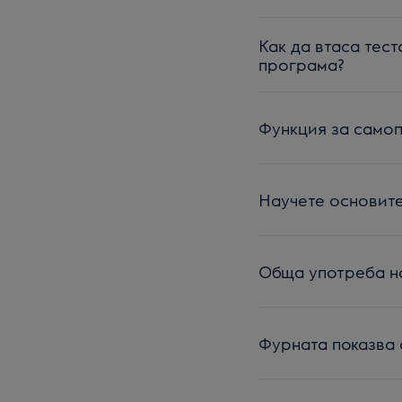
Как да втаса тес
програма?
Функция за самоп
Научете основите
Обща употреба н
Фурната показва 