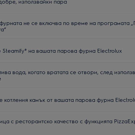
 добре, използвайки пара
фурната не се включва по време на програмата „
га“
 Steamify® на вашата парова фурна Electrolux
ива вода, когато вратата се отвори, след използ
e
е котления камък от вашата парова фурна Electrol
ица с ресторантско качество с функцията PizzaEx