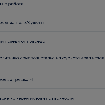
а не работи
предпазители/бушони
ими следи от повреда
олитично самопочистване на фурната дава неза
код за грешка F1
ване на черни матови повърхности