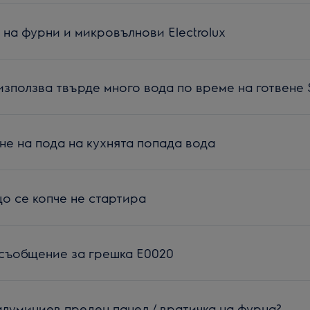
на фурни и микровълнови Electrolux
зползва твърде много вода по време на готвене 
не на пода на кухнята попада вода
о се копче не стартира
 съобщение за грешка Е0020
алуминиев преден панел / вратичка на фурна?