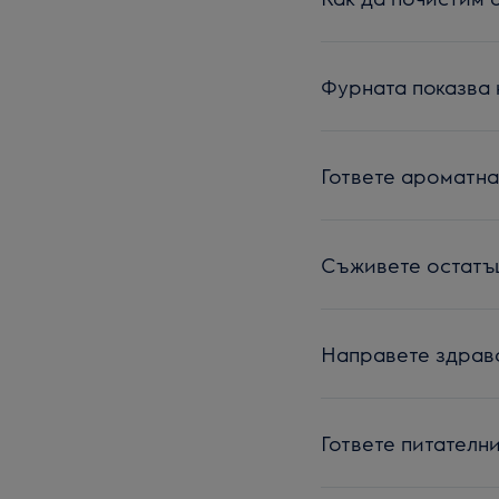
Фурната показва 
Гответе ароматна
Съживете остатъц
Направете здрав
Гответе питателни