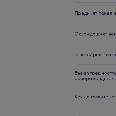
Предният панел н
Охлаждащият вен
Тавите/ решеткит
Във вътрешността
събира конденз/ 
Как да готвите so