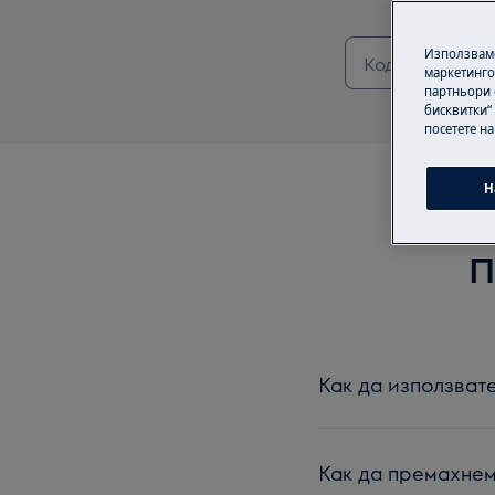
Използваме
маркетинго
партньори 
бисквитки“
посетете н
Н
П
Как да използват
Как да премахнем