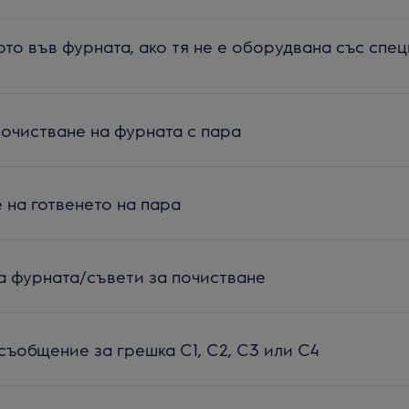
тото във фурната, ако тя не е оборудвана със спе
очистване на фурната с пара
 на готвенето на пара
а фурната/съвети за почистване
съобщение за грешка C1, C2, C3 или C4