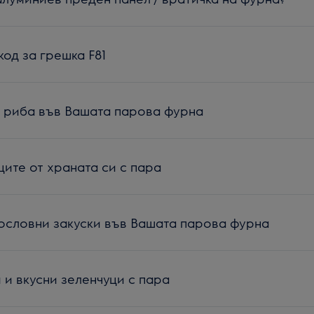
код за грешка F81
 риба във Вашата парова фурна
ите от храната си с пара
ословни закуски във Вашата парова фурна
 и вкусни зеленчуци с пара