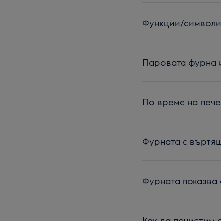
Функции/символи 
Паровата фурна и
По време на пече
Фурната с въртящ
Фурната показва
Как да почистим 