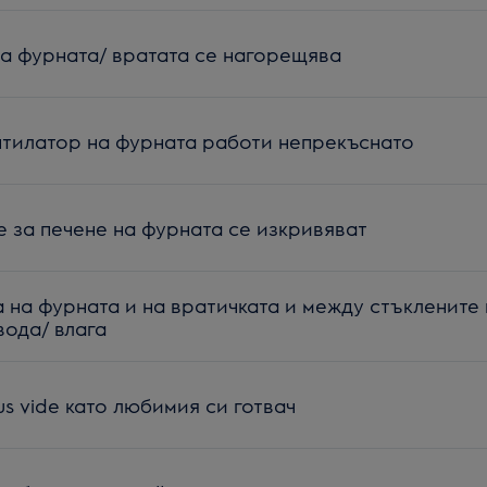
а фурната/ вратата се нагорещява
тилатор на фурната работи непрекъснато
е за печене на фурната се изкривяват
 на фурната и на вратичката и между стъклените
вода/ влага
us vide като любимия си готвач