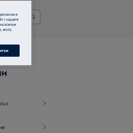
ционални и
йт с нашите
 на всички
, моля,
итки
ни
olux
не