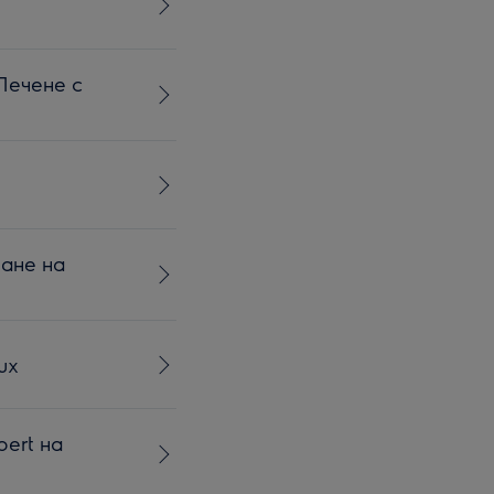
Печене с
ване на
ux
pert на